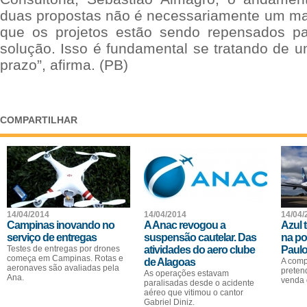
duas propostas não é necessariamente um mau
que os projetos estão sendo repensados p
solução. Isso é fundamental se tratando de u
prazo”, afirma. (PB)
COMPARTILHAR
14/04/2014
14/04/2014
14/04/
Campinas inovando no
A Anac revogou a
Azul 
serviço de entregas
suspensão cautelar. Das
na po
Testes de entregas por drones
atividades do aero clube
Paulo
começa em Campinas. Rotas e
de Alagoas
A comp
aeronaves são avaliadas pela
preten
As operações estavam
Ana.
venda 
paralisadas desde o acidente
aéreo que vitimou o cantor
Gabriel Diniz.