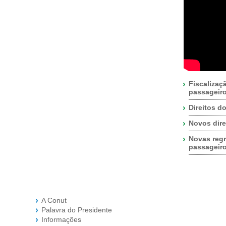
Fiscalizaç
passageir
Direitos d
Novos dire
Novas regr
passageir
A Conut
Palavra do Presidente
Informações