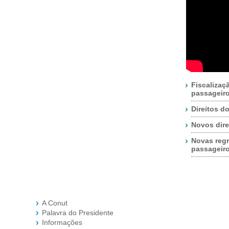
Fiscalizaç
passageir
Direitos d
Novos dire
Novas regr
passageir
A Conut
Palavra do Presidente
Informações