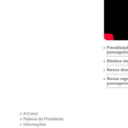
Fiscalizaç
passageir
Direitos d
Novos dire
Novas regr
passageir
A Conut
Palavra do Presidente
Informações