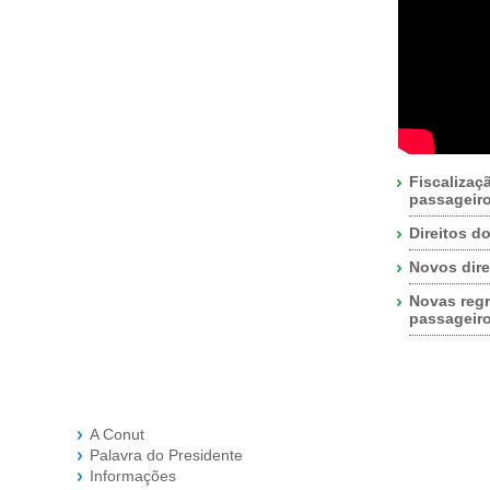
Fiscalizaç
passageir
Direitos d
Novos dire
Novas regr
passageir
A Conut
Palavra do Presidente
Informações