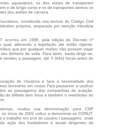
portes aquaviários, os dos meios de transportes
agem e de longo curso e os de transportes aéreos os
ntes dos aviões de carreira.
ucrativos, constituída nos termos do Código Civil
strativo próprios, amparada por isenção tributária
T ocorreu em 1998, pela edição do Decreto nº
o qual, alterando a legislação até então vigente,
ônibus que por qualquer motivo não possam viajar
eu dinheiro de volta. Para tanto, basta dirigir-se,
e vendeu a passagem, até 3 (três) horas antes do
ciação de Usuários e face à necessidade dos
tivos terrestres em nosso País passarem a usufruir
dos ao passageiros das companhias de aviação,
ação do bilhete sem ônus e também o reembolso do
em.
s externas, mudou sua denominação para CNP
 no início de 2002 voltou a denominar-se CONUT,
a e trabalho em prol do usuário / passageiro, onde
ela ação dos fundadores e atuais dirigentes da