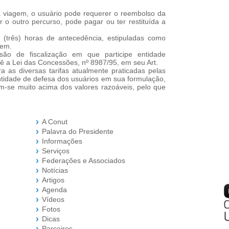
viagem, o usuário pode requerer o reembolso da
 outro percurso, pode pagar ou ter restituída a
 (três) horas de antecedência, estipuladas como
gem.
ão de fiscalização em que participe entidade
vê a Lei das Concessões, nº 8987/95, em seu Art.
a as diversas tarifas atualmente praticadas pelas
ntidade de defesa dos usuários em sua formulação,
am-se muito acima dos valores razoáveis, pelo que
A Conut
Palavra do Presidente
Informações
Serviços
Federações e Associados
Notícias
Artigos
Agenda
Vídeos
Fotos
Dicas
Parceiros