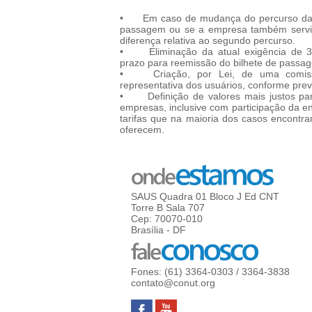
•
Em caso de mudança do percurso da 
passagem ou se a empresa também servir o
diferença relativa ao segundo percurso.
•
Eliminação da atual exigência de 3
prazo para reemissão do bilhete de passa
•
Criação, por Lei, de uma comiss
representativa dos usuários, conforme pre
•
Definição de valores mais justos par
empresas, inclusive com participação da e
tarifas que na maioria dos casos encontr
oferecem.
SAUS Quadra 01 Bloco J Ed CNT
Torre B Sala 707
Cep: 70070-010
Brasília - DF
Fones: (61) 3364-0303 / 3364-3838
contato@conut.org