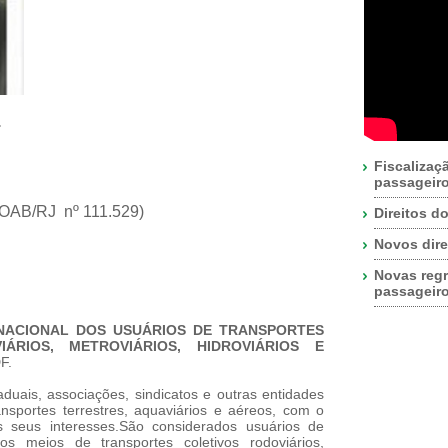
L
Fiscalizaç
passageir
OAB/RJ nº 111.529)
Direitos d
Novos dire
Novas regr
passageir
ACIONAL DOS USUÁRIOS DE TRANSPORTES
IÁRIOS, METROVIÁRIOS, HIDROVIÁRIOS E
F.
ais, associações, sindicatos e outras entidades
ansportes terrestres, aquaviários e aéreos, com o
s seus interesses.São considerados usuários de
os meios de transportes coletivos rodoviários,