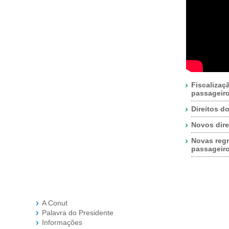
Fiscalizaç
passageir
Direitos d
Novos dire
Novas regr
passageir
A Conut
Palavra do Presidente
Informações