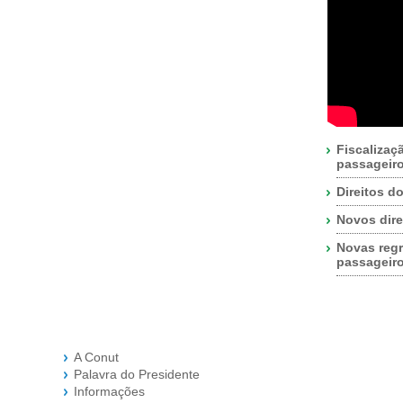
Fiscalizaç
passageir
Direitos d
Novos dire
Novas regr
passageir
A Conut
Palavra do Presidente
Informações