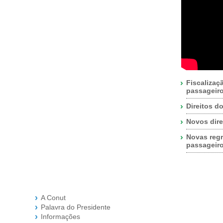
Fiscalizaç
passageir
Direitos d
Novos dire
Novas regr
passageir
A Conut
Palavra do Presidente
Informações