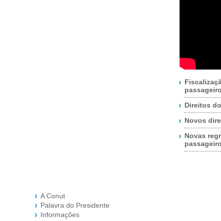
Fiscalizaç
passageir
Direitos d
Novos dire
Novas regr
passageir
A Conut
Palavra do Presidente
Informações