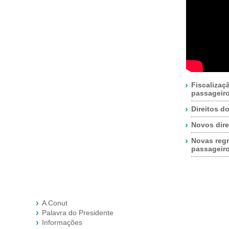
Fiscalizaç
passageir
Direitos d
Novos dire
Novas regr
passageir
A Conut
Palavra do Presidente
Informações