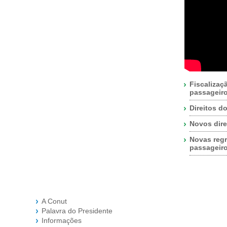
Fiscalizaç
passageir
Direitos d
Novos dire
Novas regr
passageir
A Conut
Palavra do Presidente
Informações