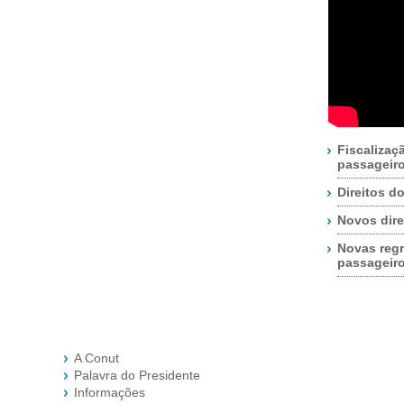
Fiscalizaç
passageir
Direitos d
Novos dire
Novas regr
passageir
A Conut
Palavra do Presidente
Informações