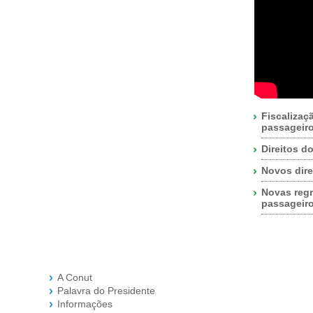
Fiscalizaç
passageir
Direitos d
Novos dire
Novas regr
passageir
A Conut
Palavra do Presidente
Informações