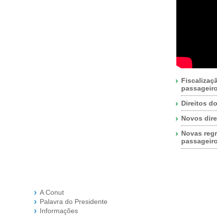
Fiscalizaç
passageir
Direitos d
Novos dire
Novas regr
passageir
A Conut
Palavra do Presidente
Informações