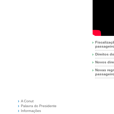
Fiscalizaç
passageir
Direitos d
Novos dire
Novas regr
passageir
A Conut
Palavra do Presidente
Informações