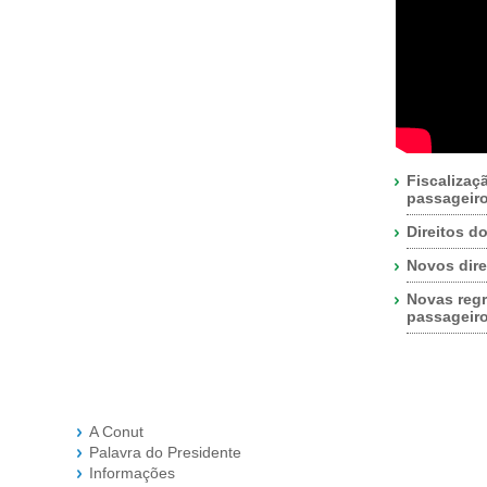
Fiscalizaç
passageir
Direitos d
Novos dire
Novas regr
passageir
A Conut
Palavra do Presidente
Informações