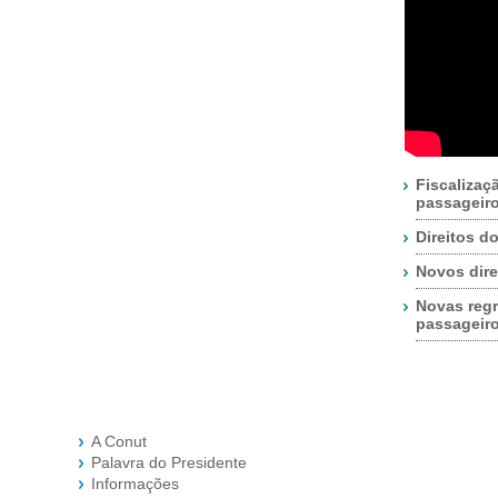
Fiscalizaç
passageir
Direitos d
Novos dire
Novas regr
passageir
A Conut
Palavra do Presidente
Informações