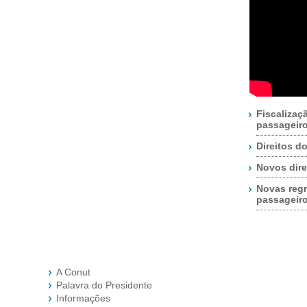
Fiscalizaç
passageir
Direitos d
Novos dire
Novas regr
passageir
A Conut
Palavra do Presidente
Informações