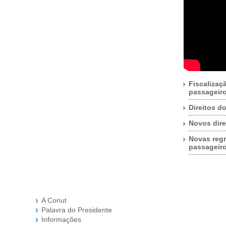
Fiscalizaç
passageir
Direitos d
Novos dire
Novas regr
passageir
A Conut
Palavra do Presidente
Informações