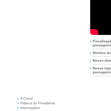
Fiscalizaç
passageir
Direitos d
Novos dire
Novas regr
passageir
A Conut
Palavra do Presidente
Informações