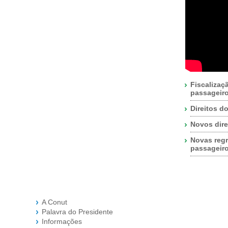
Fiscalizaç
passageir
Direitos d
Novos dire
Novas regr
passageir
A Conut
Palavra do Presidente
Informações