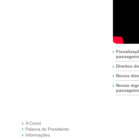
Fiscalizaç
passageir
Direitos d
Novos dire
Novas regr
passageir
A Conut
Palavra do Presidente
Informações