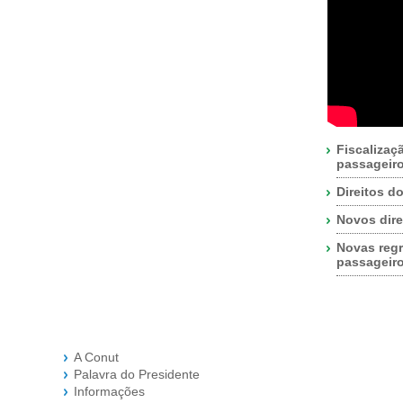
Fiscalizaç
passageir
Direitos d
Novos dire
Novas regr
passageir
A Conut
Palavra do Presidente
Informações