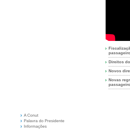
Fiscalizaç
passageir
Direitos d
Novos dire
Novas regr
passageir
A Conut
Palavra do Presidente
Informações