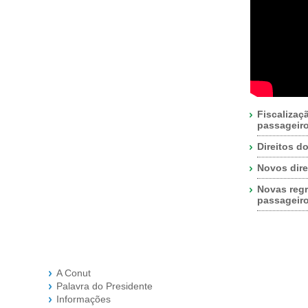
Fiscalizaç
passageir
Direitos d
Novos dire
Novas regr
passageir
A Conut
Palavra do Presidente
Informações