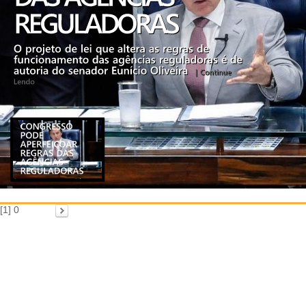
[1]
0