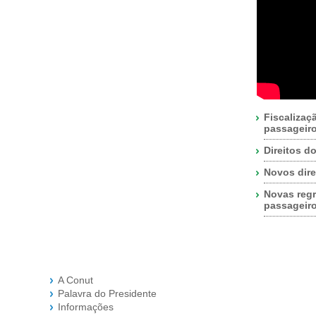
Fiscalizaç
passageir
Direitos d
Novos dire
Novas regr
passageir
A Conut
Palavra do Presidente
Informações