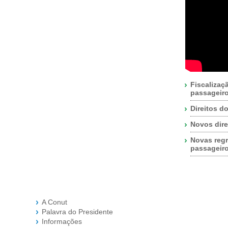
Fiscalizaç
passageir
Direitos d
Novos dire
Novas regr
passageir
A Conut
Palavra do Presidente
Informações