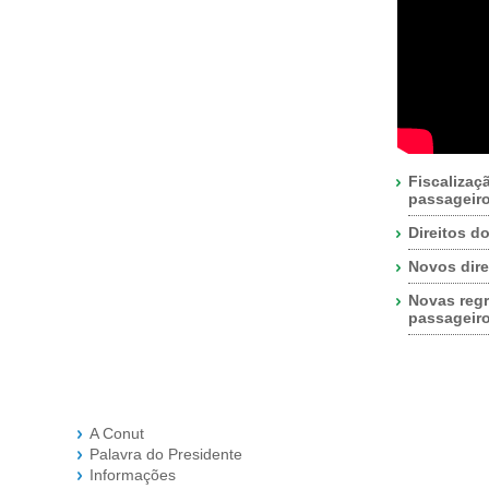
Fiscalizaç
passageir
Direitos d
Novos dire
Novas regr
passageir
A Conut
Palavra do Presidente
Informações