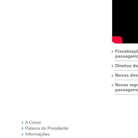
Fiscalizaç
passageir
Direitos d
Novos dire
Novas regr
passageir
A Conut
Palavra do Presidente
Informações