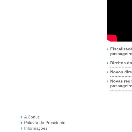
Fiscalizaç
passageir
Direitos d
Novos dire
Novas regr
passageir
A Conut
Palavra do Presidente
Informações