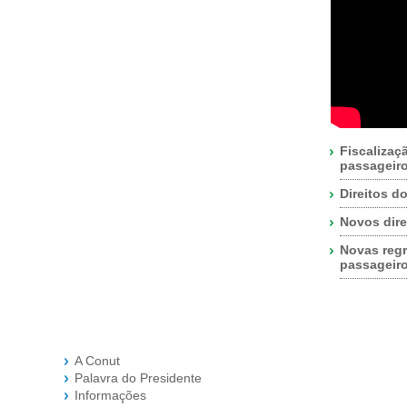
Fiscalizaç
passageir
Direitos d
Novos dire
Novas regr
passageir
A Conut
Palavra do Presidente
Informações