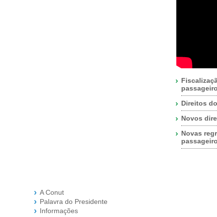
Fiscalizaç
passageir
Direitos d
Novos dire
Novas regr
passageir
A Conut
Palavra do Presidente
Informações