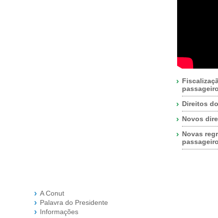
Fiscalizaç
passageir
Direitos d
Novos dire
Novas regr
passageir
A Conut
Palavra do Presidente
Informações