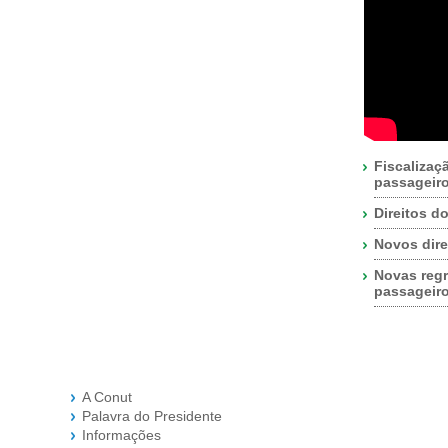
Fiscalizaç
passageir
Direitos d
Novos dire
Novas regr
passageir
A Conut
Palavra do Presidente
Informações