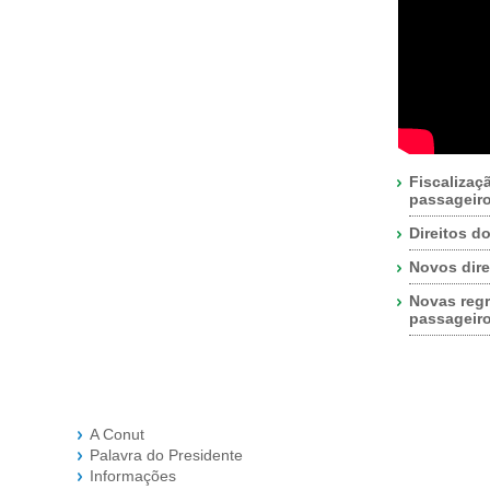
Fiscalizaç
passageir
Direitos d
Novos dire
Novas regr
passageir
A Conut
Palavra do Presidente
Informações