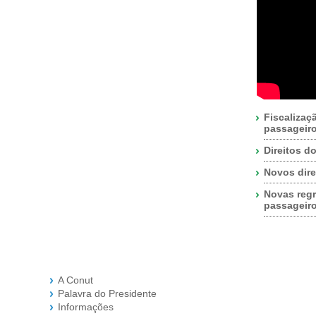
Fiscalizaç
passageir
Direitos d
Novos dire
Novas regr
passageir
A Conut
Palavra do Presidente
Informações