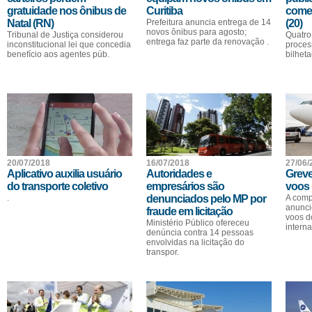
gratuidade nos ônibus de
Curitiba
começ
Natal (RN)
Prefeitura anuncia entrega de 14
(20)
novos ônibus para agosto;
Tribunal de Justiça considerou
Quatro
entrega faz parte da renovação .
inconstitucional lei que concedia
proces
benefício aos agentes púb.
bilhet
20/07/2018
16/07/2018
27/06/
Aplicativo auxilia usuário
Autoridades e
Greve
do transporte coletivo
empresários são
voos 
.
denunciados pelo MP por
A comp
anunci
fraude em licitação
voos d
Ministério Público ofereceu
interna
denúncia contra 14 pessoas
envolvidas na licitação do
transpor.