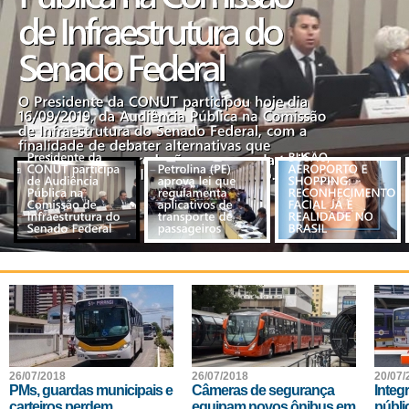
26/07/2018
26/07/2018
20/07/
PMs, guardas municipais e
Câmeras de segurança
Integ
carteiros perdem
equipam novos ônibus em
públi