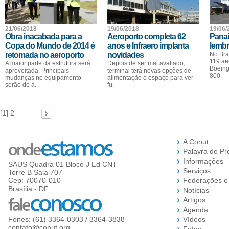
21/06/2018
19/06/2018
19/06/
Obra inacabada para a
Aeroporto completa 62
Panai
Copa do Mundo de 2014 é
anos e Infraero implanta
lemb
retomada no aeroporto
novidades
No Bra
119 ae
A maior parte da estrutura será
Depois de ser mal avaliado,
Boeing
aproveitada. Principais
terminal terá novas opções de
800.
mudanças no equipamento
alimentação e espaço para ver
serão de a.
fu.
[1]
2
A Conut
Palavra do Pr
Informações
SAUS Quadra 01 Bloco J Ed CNT
Serviços
Torre B Sala 707
Cep: 70070-010
Federações e
Brasília - DF
Notícias
Artigos
Agenda
Fones: (61) 3364-0303 / 3364-3838
Vídeos
contato@conut.org