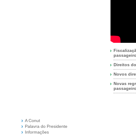
Fiscalizaç
passageir
Direitos d
Novos dire
Novas regr
passageir
A Conut
Palavra do Presidente
Informações