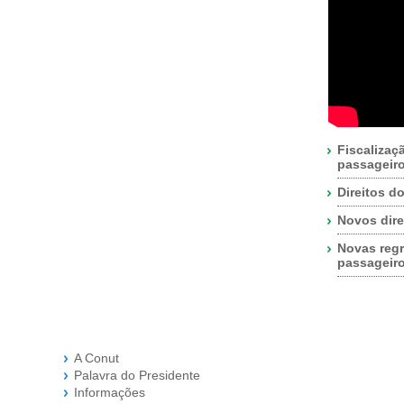
Fiscalizaç
passageir
Direitos d
Novos dire
Novas regr
passageir
A Conut
Palavra do Presidente
Informações