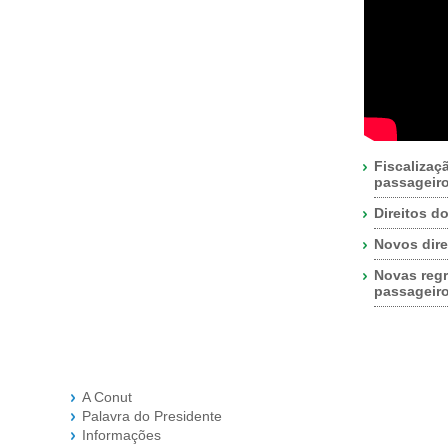
Fiscalizaç
passageir
Direitos d
Novos dire
Novas regr
passageir
A Conut
Palavra do Presidente
Informações