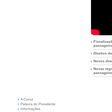
Fiscalizaç
passageir
Direitos d
Novos dire
Novas regr
passageir
A Conut
Palavra do Presidente
Informações