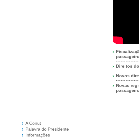
Fiscalizaç
passageir
Direitos d
Novos dire
Novas regr
passageir
A Conut
Palavra do Presidente
Informações