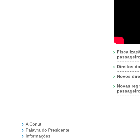
Fiscalizaç
passageir
Direitos d
Novos dire
Novas regr
passageir
A Conut
Palavra do Presidente
Informações